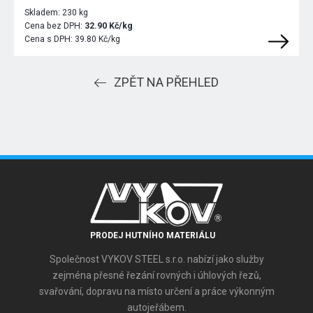
Skladem:
230 kg
Cena bez DPH:
32.90 Kč/kg
Cena s DPH:
39.80 Kč/kg
ZPĚT NA PŘEHLED
PRODEJ HUTNÍHO MATERIÁLU
Společnost VYKOV STEEL s.r.o. nabízí jako služby
zejména přesné řezání rovných i úhlových řezů,
svařování, dopravu na místo určení a práce výkonným
autojeřábem.