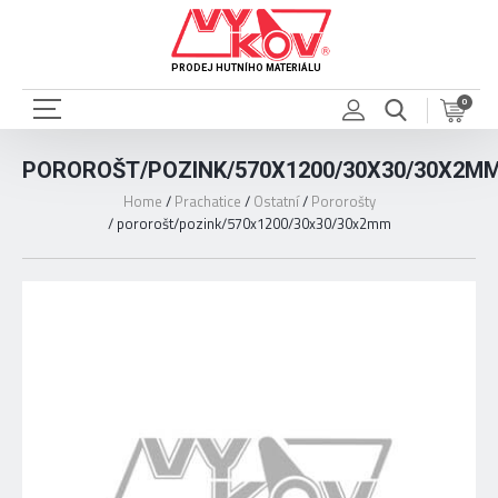
PRODEJ HUTNÍHO MATERIÁLU
0
POROROŠT/POZINK/570X1200/30X30/30X2M
Home
/
Prachatice
/
Ostatní
/
Pororošty
/
pororošt/pozink/570x1200/30x30/30x2mm