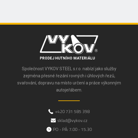
PRODEJ HUTNÍHO MATERIÁLU
Společnost VYKOV STEEL s.r.o. nabízí jako služby
zejména přesné řezání rovných i úhlových řezů,
svařování, dopravu na místo určení a práce výkonným
autojeřábem.
+420 731 585 398
sklad@vykov.cz
PO - PÁ: 7.00 - 15.30