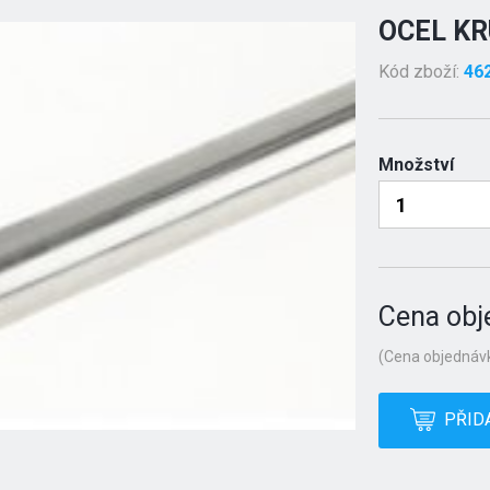
OCEL KR
Kód zboží:
46
Množství
Cena obj
(Cena objednávk
PŘID