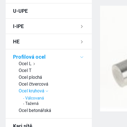
U-UPE
I-IPE
HE
Profilová ocel
Ocel L
Ocel T
Ocel plochá
Ocel čtvercová
Ocel kruhová
Válcovaná
Tažená
Ocel betonářská
Kari sítě