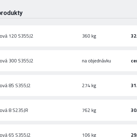
produkty
hová 120 S355J2
360 kg
32
hová 300 S355J2
na objednávku
ce
hová 85 S355J2
274 kg
31
hová 8 S235JR
762 kg
30
hová 65 S355J2
106 kg
29