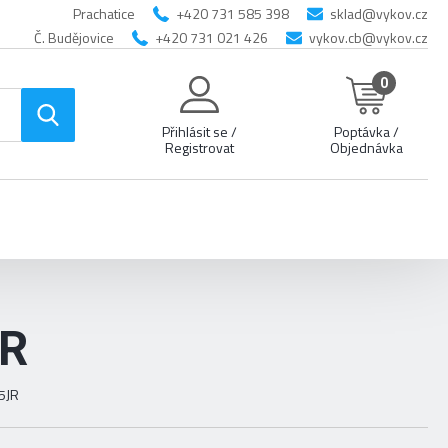
Prachatice
+420 731 585 398
sklad@vykov.cz
Č. Budějovice
+420 731 021 426
vykov.cb@vykov.cz
0
Přihlásit se /
Poptávka /
Registrovat
Objednávka
JR
5JR