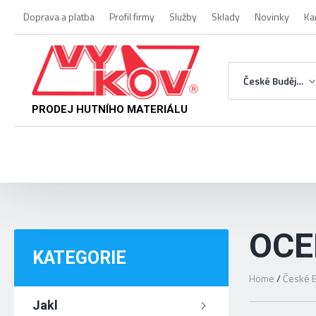
Doprava a platba
Profil firmy
Služby
Sklady
Novinky
Ka
České Budějovice
PRODEJ HUTNÍHO MATERIÁLU
OCE
KATEGORIE
Home
/
České B
Jakl