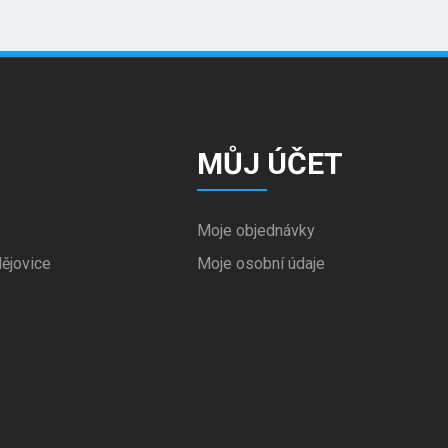
MŮJ ÚČET
Moje objednávky
ějovice
Moje osobní údaje