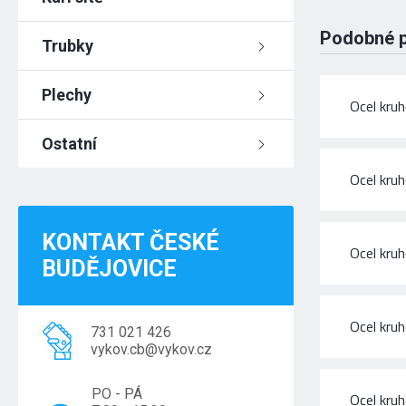
Podobné 
Trubky
Plechy
Ocel kru
Ostatní
Ocel kru
KONTAKT ČESKÉ
Ocel kru
BUDĚJOVICE
Ocel kru
731 021 426
vykov.cb@vykov.cz
PO - PÁ
Ocel kru