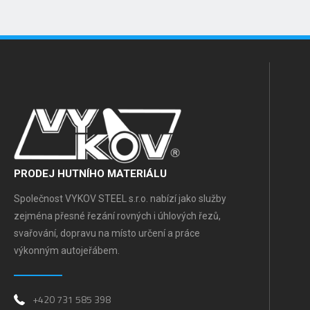
PRODEJ HUTNÍHO MATERIÁLU
Společnost VYKOV STEEL s.r.o. nabízí jako služby
zejména přesné řezání rovných i úhlových řezů,
svařování, dopravu na místo určení a práce
výkonným autojeřábem.
+420 731 585 398