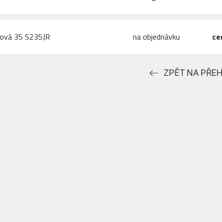
hová 35 S235JR
na objednávku
ce
ZPĚT NA PŘE