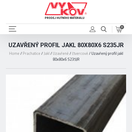
PRODEJ HUTNÍHO MATERIÁLU
0
UZAVŘENÝ PROFIL JAKL 80X80X6 S235JR
Home
/
Prachatice
/
Jakl
/
Uzavřené
/
čtvercové
/
Uzavřený profil jakl
80x80x6 S235JR