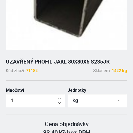
UZAVŘENÝ PROFIL JAKL 80X80X6 S235JR
Kód zboží:
71182
Skladem:
1422 kg
Množství
Jednotky
kg
Cena objednávky
33.40 Kč bez DPH