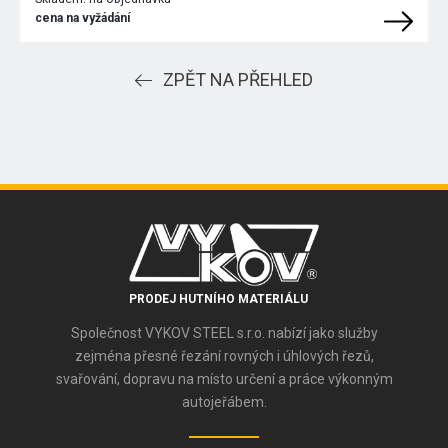
cena na vyžádání
ZPĚT NA PŘEHLED
PRODEJ HUTNÍHO MATERIÁLU
Společnost VYKOV STEEL s.r.o. nabízí jako služby
zejména přesné řezání rovných i úhlových řezů,
svařování, dopravu na místo určení a práce výkonným
autojeřábem.