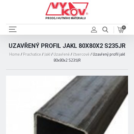
PRODEJ HUTNÍHO MATERIÁLU
0
UZAVŘENÝ PROFIL JAKL 80X80X2 S235JR
Home
/
Prachatice
/
Jakl
/
Uzavřené
/
čtvercové
/
Uzavřený profil jakl
80x80x2 S235JR