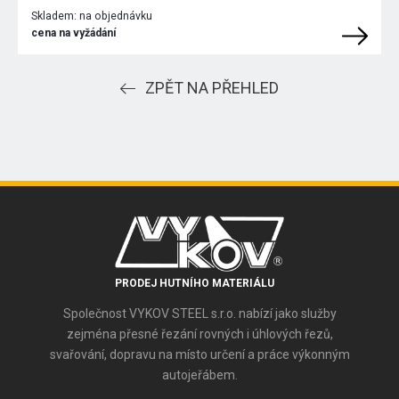
Skladem:
na objednávku
cena na vyžádání
ZPĚT NA PŘEHLED
PRODEJ HUTNÍHO MATERIÁLU
Společnost VYKOV STEEL s.r.o. nabízí jako služby
zejména přesné řezání rovných i úhlových řezů,
svařování, dopravu na místo určení a práce výkonným
autojeřábem.