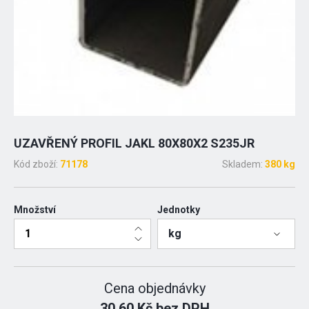
UZAVŘENÝ PROFIL JAKL 80X80X2 S235JR
Kód zboží:
71178
Skladem:
380 kg
Množství
Jednotky
kg
Cena objednávky
30.60 Kč bez DPH