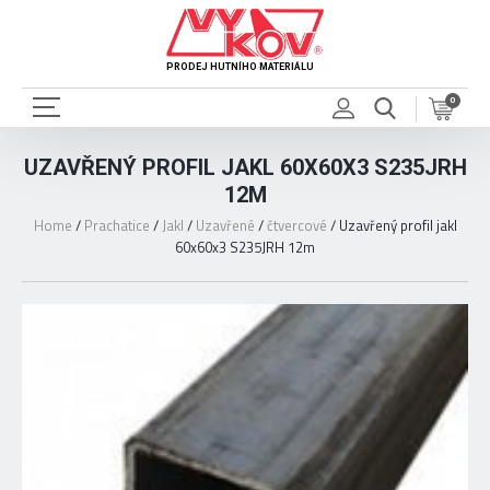
PRODEJ HUTNÍHO MATERIÁLU
0
UZAVŘENÝ PROFIL JAKL 60X60X3 S235JRH
12M
Home
/
Prachatice
/
Jakl
/
Uzavřené
/
čtvercové
/
Uzavřený profil jakl
60x60x3 S235JRH 12m