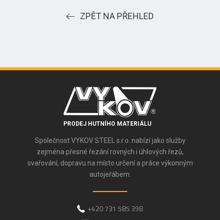
ZPĚT NA PŘEHLED
PRODEJ HUTNÍHO MATERIÁLU
Společnost VYKOV STEEL s.r.o. nabízí jako služby
zejména přesné řezání rovných i úhlových řezů,
svařování, dopravu na místo určení a práce výkonným
autojeřábem.
+420 731 585 398