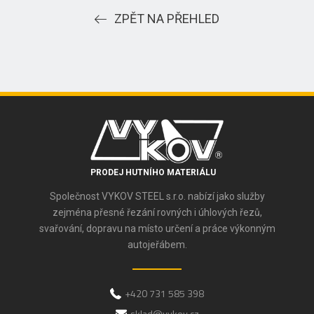
ZPĚT NA PŘEHLED
PRODEJ HUTNÍHO MATERIÁLU
Společnost VYKOV STEEL s.r.o. nabízí jako služby
zejména přesné řezání rovných i úhlových řezů,
svařování, dopravu na místo určení a práce výkonným
autojeřábem.
+420 731 585 398
sklad@vykov.cz