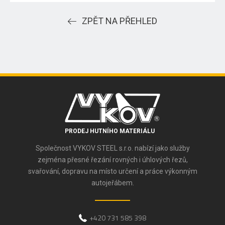
ZPĚT NA PŘEHLED
PRODEJ HUTNÍHO MATERIÁLU
Společnost VYKOV STEEL s.r.o. nabízí jako služby
zejména přesné řezání rovných i úhlových řezů,
svařování, dopravu na místo určení a práce výkonným
autojeřábem.
+420 731 585 398