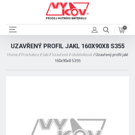
PRODEJ HUTNÍHO MATERIÁLU
0
UZAVŘENÝ PROFIL JAKL 160X90X8 S355
Home
/
Prachatice
/
Jakl
/
Uzavřené
/
obdélníkové
/
Uzavřený profil jakl
160x90x8 S355