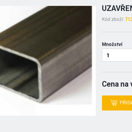
UZAVŘEN
Kód zboží:
71
Množství
Cena na 
PŘID