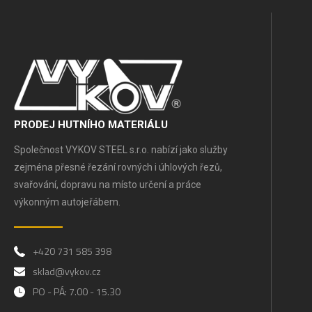
PRODEJ HUTNÍHO MATERIÁLU
Společnost VYKOV STEEL s.r.o. nabízí jako služby
zejména přesné řezání rovných i úhlových řezů,
svařování, dopravu na místo určení a práce
výkonným autojeřábem.
+420 731 585 398
sklad@vykov.cz
PO - PÁ: 7.00 - 15.30