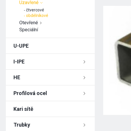
Uzavřené
čtvercové
obdélníkové
Otevřené
Speciální
U-UPE
I-IPE
HE
Profilová ocel
Kari sítě
Trubky