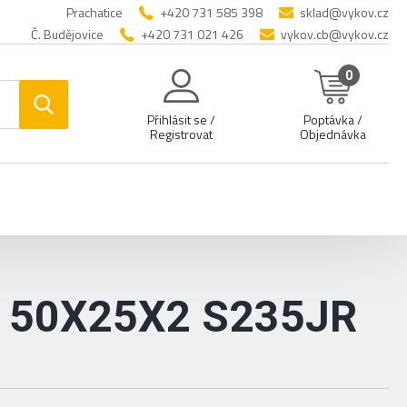
Prachatice
+420 731 585 398
sklad@vykov.cz
Č. Budějovice
+420 731 021 426
vykov.cb@vykov.cz
0
Přihlásit se /
Poptávka /
Registrovat
Objednávka
 50X25X2 S235JR