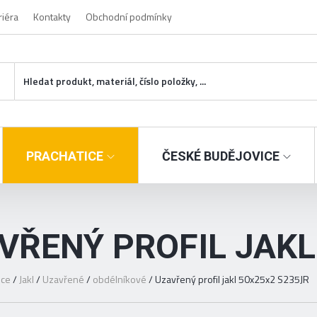
riéra
Kontakty
Obchodní podmínky
PRACHATICE
ČESKÉ BUDĚJOVICE
VŘENÝ PROFIL JAKL
ice
/
Jakl
/
Uzavřené
/
obdélníkové
/
Uzavřený profil jakl 50x25x2 S235JR