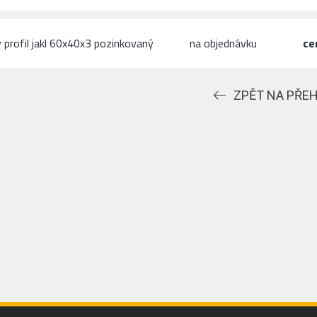
 profil jakl 60x40x3 pozinkovaný
na objednávku
ce
ZPĚT NA PŘE