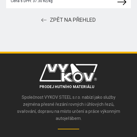
Cena s DPH:
37.30 Kč/kg
ZPĚT NA PŘEHLED
PRODEJ HUTNÍHO MATERIÁLU
Společnost VYKOV STEEL s.r.o. nabízí jako služby
zejména přesné řezání rovných i úhlových řezů,
svařování, dopravu na místo určení a práce výkonným
autojeřábem.