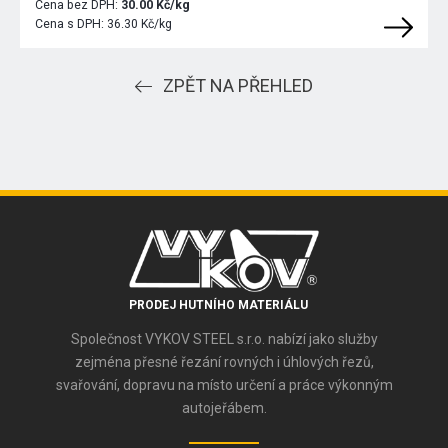
Cena bez DPH:
30.00 Kč/kg
Cena s DPH:
36.30 Kč/kg
ZPĚT NA PŘEHLED
PRODEJ HUTNÍHO MATERIÁLU
Společnost VYKOV STEEL s.r.o. nabízí jako služby
zejména přesné řezání rovných i úhlových řezů,
svařování, dopravu na místo určení a práce výkonným
autojeřábem.