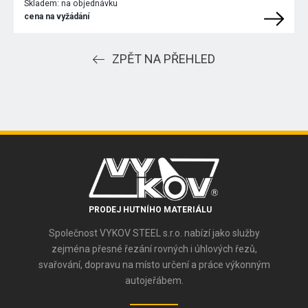
Skladem:
na objednávku
cena na vyžádání
ZPĚT NA PŘEHLED
PRODEJ HUTNÍHO MATERIÁLU
Společnost VYKOV STEEL s.r.o. nabízí jako služby
zejména přesné řezání rovných i úhlových řezů,
svařování, dopravu na místo určení a práce výkonným
autojeřábem.