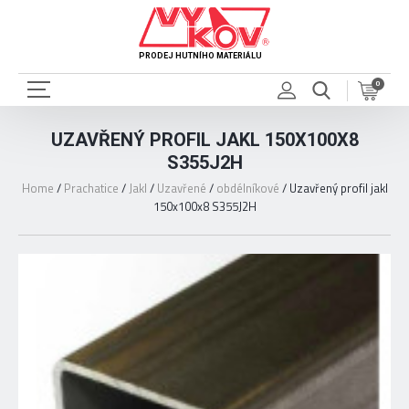
PRODEJ HUTNÍHO MATERIÁLU
0
UZAVŘENÝ PROFIL JAKL 150X100X8
S355J2H
Home
/
Prachatice
/
Jakl
/
Uzavřené
/
obdélníkové
/
Uzavřený profil jakl
150x100x8 S355J2H