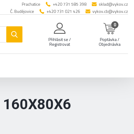
Prachatice
+420 731 585 398
sklad@vykov.cz
Č. Budějovice
+420 731 021 426
vykov.cb@vykov.cz
0
Přihlásit se /
Poptávka /
Registrovat
Objednávka
 160X80X6