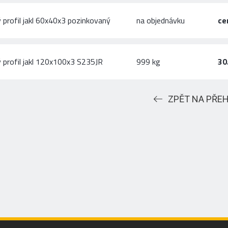
 profil jakl 60x40x3 pozinkovaný
na objednávku
ce
 profil jakl 120x100x3 S235JR
999 kg
30
ZPĚT NA PŘE