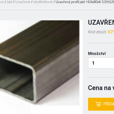
ice
/
Jakl
/
Uzavřené
/
obdélníkové
/
Uzavřený profil jakl 160x80x6 S355J2
UZAVŘEN
Kód zboží:
S7
Množství
Cena na 
PŘID