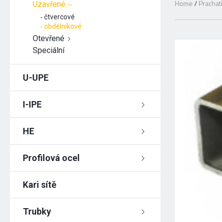
Home
/
Prachat
Uzavřené
čtvercové
obdélníkové
Otevřené
Speciální
U-UPE
I-IPE
HE
Profilová ocel
Kari sítě
Trubky