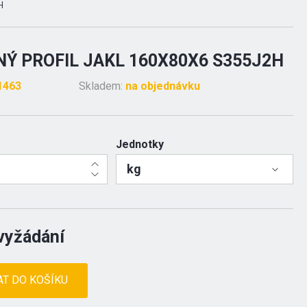
H
Ý PROFIL JAKL 160X80X6 S355J2H
1463
Skladem:
na objednávku
Jednotky
kg
vyžádání
AT DO KOŠÍKU