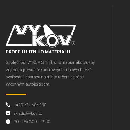
PRODEJ HUTNÍHO MATERIÁLU
Společnost VYKOV STEEL s.r.o. nabízí jako služby
zejména přesné řezání rovných i úhlových řezů,
svařování, dopravu na místo určení a práce
výkonným autojeřábem.
+420 731 585 398
sklad@vykov.cz
PO - PÁ: 7.00 - 15.30