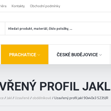
riéra
Kontakty
Obchodní podmínky
PRACHATICE
ČESKÉ BUDĚJOVICE
VŘENÝ PROFIL JAKL
ice
/
Jakl
/
Uzavřené
/
obdélníkové
/
Uzavřený profil jakl 90x40x3 S235JR