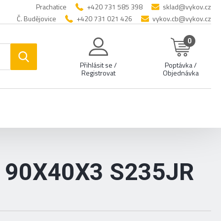
Prachatice
+420 731 585 398
sklad@vykov.cz
Č. Budějovice
+420 731 021 426
vykov.cb@vykov.cz
0
Přihlásit se /
Poptávka /
Registrovat
Objednávka
 90X40X3 S235JR