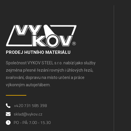
PRODEJ HUTNÍHO MATERIÁLU
Společnost VYKOV STEEL s.r.o. nabízí jako služby
zejména přesné řezání rovných i úhlových řezů,
svařování, dopravu na místo určení a práce
výkonným autojeřábem.
+420 731 585 398
sklad@vykov.cz
PO - PÁ: 7.00 - 15.30