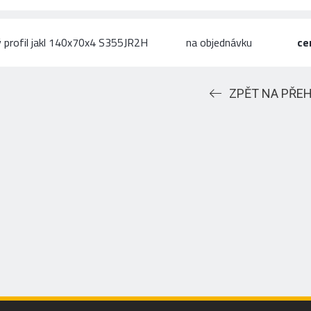
 profil jakl 140x70x4 S355JR2H
na objednávku
ce
ZPĚT NA PŘE