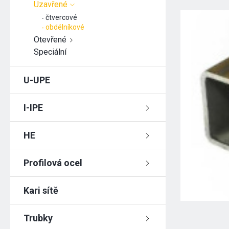
Uzavřené
čtvercové
obdélníkové
Otevřené
Speciální
U-UPE
I-IPE
HE
Profilová ocel
Kari sítě
Trubky