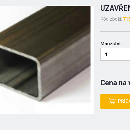
UZAVŘEN
Kód zboží:
71
Množství
Cena na 
PŘID