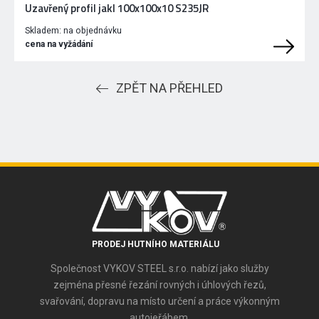
Uzavřený profil jakl 100x100x10 S235JR
Skladem:
na objednávku
cena na vyžádání
ZPĚT NA PŘEHLED
PRODEJ HUTNÍHO MATERIÁLU
Společnost VYKOV STEEL s.r.o. nabízí jako služby
zejména přesné řezání rovných i úhlových řezů,
svařování, dopravu na místo určení a práce výkonným
autojeřábem.