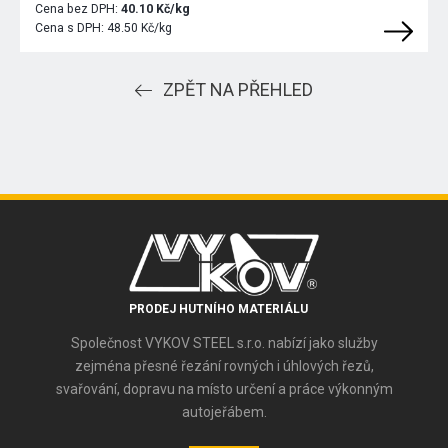
Cena bez DPH:
40.10 Kč/kg
Cena s DPH:
48.50 Kč/kg
ZPĚT NA PŘEHLED
PRODEJ HUTNÍHO MATERIÁLU
Společnost VYKOV STEEL s.r.o. nabízí jako služby
zejména přesné řezání rovných i úhlových řezů,
svařování, dopravu na místo určení a práce výkonným
autojeřábem.