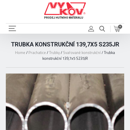
PRODEJ HUTNÍHO MATERIÁLU
0
TRUBKA KONSTRUKČNÍ 139,7X5 S235JR
Home
/
Prachatice
/
Trubky
/
Svařované konstrukční
/
Trubka
konstrukční 139,7x5 S235JR