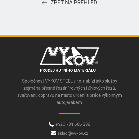
ZPĚT NA PŘEHLED
PRODEJ HUTNÍHO MATERIÁLU
Společnost VYKOV STEEL s.r.o. nabízí jako služby
zejména přesné řezání rovných i úhlových řezů,
svařování, dopravu na místo určení a práce výkonným
autojeřábem.
+420 731 585 398
sklad@vykov.cz