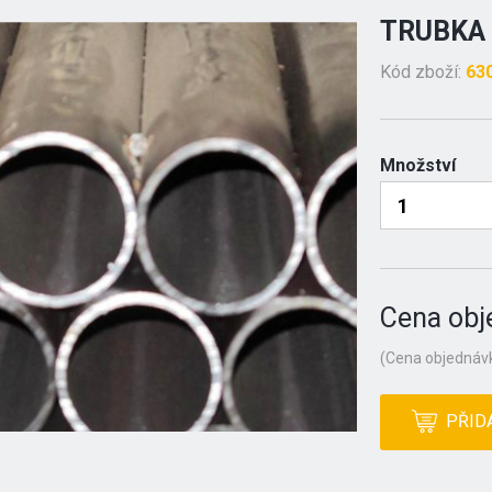
TRUBKA 
Kód zboží:
63
Množství
Cena obj
(Cena objednávk
PŘID