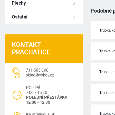
Plechy
Podobné 
Ostatní
Trubka k
KONTAKT
Trubka k
PRACHATICE
731 585 398
Trubka k
sklad@vykov.cz
PO - PÁ
Trubka k
7:00 - 15:30
POLEDNÍ PŘESTÁVKA
12:00 - 12:30
Trubka k
Ke střelnici 1345