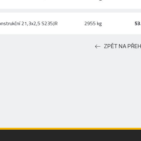
onstrukční 21,3x2,5 S235JR
2955 kg
53
ZPĚT NA PŘE