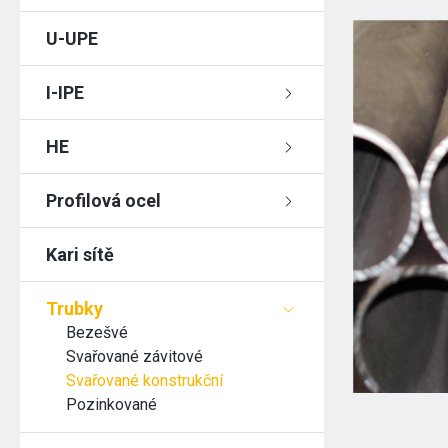
U-UPE
I-IPE
HE
Profilová ocel
Kari sítě
Trubky
Bezešvé
Svařované závitové
Svařované konstrukční
Pozinkované