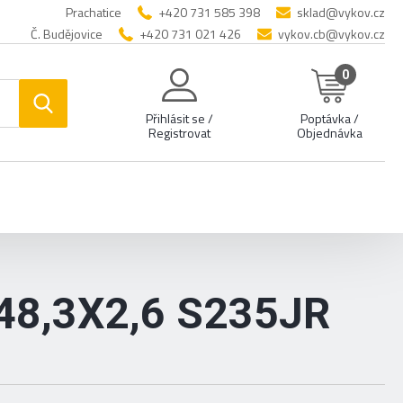
Prachatice
+420 731 585 398
sklad@vykov.cz
Č. Budějovice
+420 731 021 426
vykov.cb@vykov.cz
0
Přihlásit se /
Poptávka /
Registrovat
Objednávka
8,3X2,6 S235JR