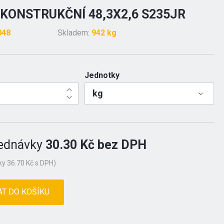
KONSTRUKČNÍ 48,3X2,6 S235JR
048
Skladem:
942 kg
Jednotky
kg
ednávky
30.30 Kč bez DPH
y 36.70 Kč s DPH)
AT DO KOŠÍKU