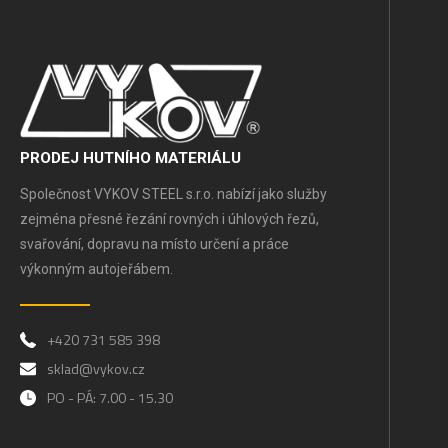
PRODEJ HUTNÍHO MATERIÁLU
Společnost VYKOV STEEL s.r.o. nabízí jako služby
zejména přesné řezání rovných i úhlových řezů,
svařování, dopravu na místo určení a práce
výkonným autojeřábem.
+420 731 585 398
sklad@vykov.cz
PO - PÁ: 7.00 - 15.30