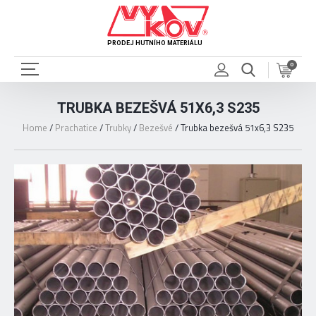
PRODEJ HUTNÍHO MATERIÁLU
0
TRUBKA BEZEŠVÁ 51X6,3 S235
Home
/
Prachatice
/
Trubky
/
Bezešvé
/
Trubka bezešvá 51x6,3 S235