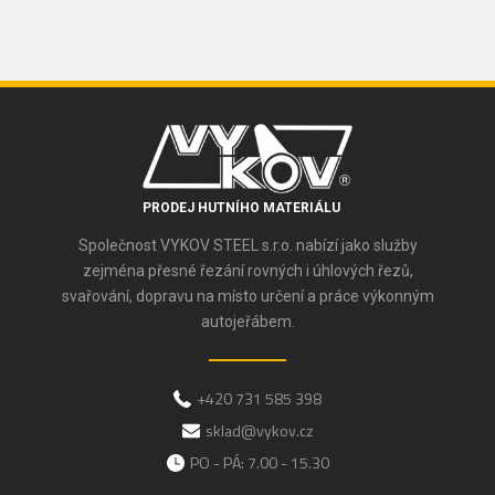
PRODEJ HUTNÍHO MATERIÁLU
Společnost VYKOV STEEL s.r.o. nabízí jako služby
zejména přesné řezání rovných i úhlových řezů,
svařování, dopravu na místo určení a práce výkonným
autojeřábem.
+420 731 585 398
sklad@vykov.cz
PO - PÁ: 7.00 - 15.30