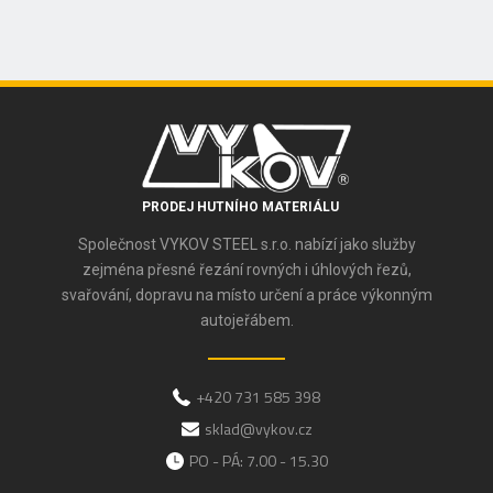
PRODEJ HUTNÍHO MATERIÁLU
Společnost VYKOV STEEL s.r.o. nabízí jako služby
zejména přesné řezání rovných i úhlových řezů,
svařování, dopravu na místo určení a práce výkonným
autojeřábem.
+420 731 585 398
sklad@vykov.cz
PO - PÁ: 7.00 - 15.30