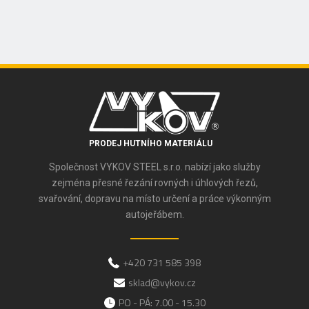
PRODEJ HUTNÍHO MATERIÁLU
Společnost VYKOV STEEL s.r.o. nabízí jako služby
zejména přesné řezání rovných i úhlových řezů,
svařování, dopravu na místo určení a práce výkonným
autojeřábem.
+420 731 585 398
sklad@vykov.cz
PO - PÁ: 7.00 - 15.30