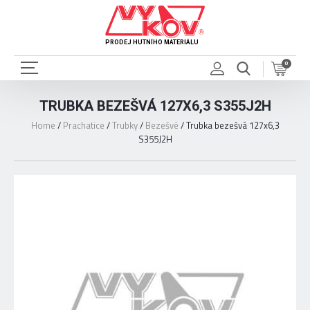
PRODEJ HUTNÍHO MATERIÁLU
0
TRUBKA BEZEŠVÁ 127X6,3 S355J2H
Home
/
Prachatice
/
Trubky
/
Bezešvé
/
Trubka bezešvá 127x6,3
S355J2H