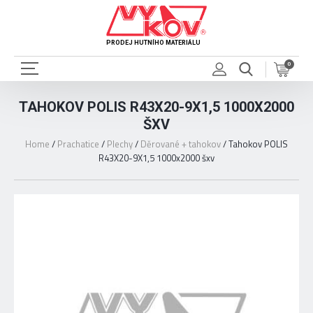
PRODEJ HUTNÍHO MATERIÁLU
0
TAHOKOV POLIS R43X20-9X1,5 1000X2000
ŠXV
Home
/
Prachatice
/
Plechy
/
Děrované + tahokov
/
Tahokov POLIS
R43X20-9X1,5 1000x2000 šxv