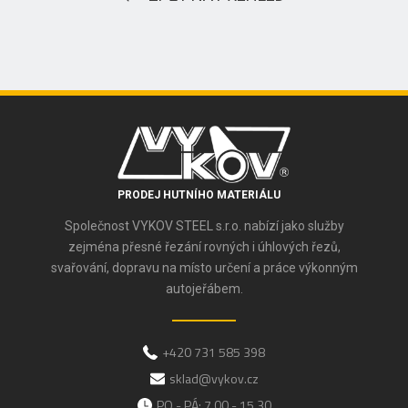
PRODEJ HUTNÍHO MATERIÁLU
Společnost VYKOV STEEL s.r.o. nabízí jako služby
zejména přesné řezání rovných i úhlových řezů,
svařování, dopravu na místo určení a práce výkonným
autojeřábem.
+420 731 585 398
sklad@vykov.cz
PO - PÁ: 7.00 - 15.30