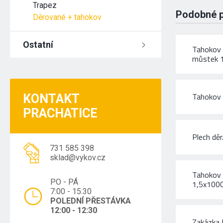
Trapez
Podobné 
Děrované + tahokov
Ostatní
Tahokov
můstek 
Tahokov
KONTAKT
PRACHATICE
Plech dě
731 585 398
sklad@vykov.cz
Tahokov 
PO - PÁ
1,5x100
7:00 - 15:30
POLEDNÍ PŘESTÁVKA
12:00 - 12:30
Zakázka 