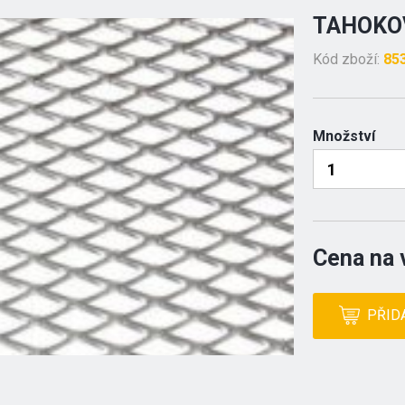
TAHOKOV
Kód zboží:
85
Množství
Cena na 
PŘID