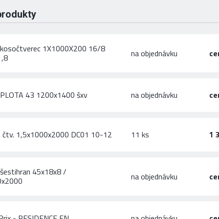
produkty
 kosočtverec 1X1000X200 16/8
na objednávku
ce
1,8
 PLOTA 43 1200x1400 šxv
na objednávku
ce
r. čtv. 1,5x1000x2000 DC01 10-12
11 ks
1 
šestihran 45x18x8 /
na objednávku
ce
0x2000
Prix - RESIDENCE FN
na objednávku
ce