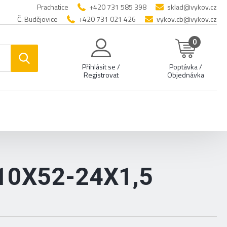
Prachatice
+420 731 585 398
sklad@vykov.cz
Č. Budějovice
+420 731 021 426
vykov.cb@vykov.cz
0
Přihlásit se /
Poptávka /
Registrovat
Objednávka
0X52-24X1,5