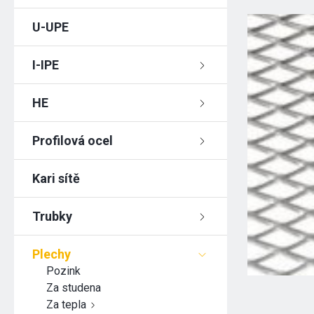
U-UPE
I-IPE
HE
Profilová ocel
Kari sítě
Trubky
Plechy
Pozink
Za studena
Za tepla