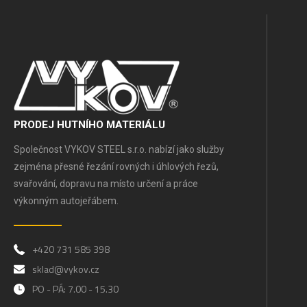
PRODEJ HUTNÍHO MATERIÁLU
Společnost VYKOV STEEL s.r.o. nabízí jako služby
zejména přesné řezání rovných i úhlových řezů,
svařování, dopravu na místo určení a práce
výkonným autojeřábem.
+420 731 585 398
sklad@vykov.cz
PO - PÁ: 7.00 - 15.30