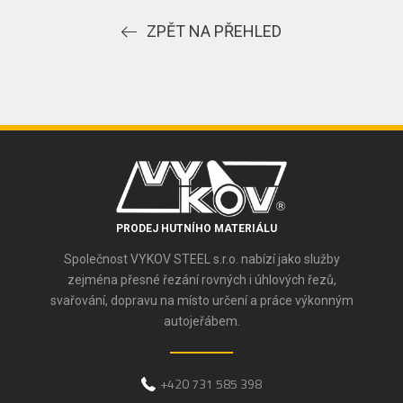
ZPĚT NA PŘEHLED
PRODEJ HUTNÍHO MATERIÁLU
Společnost VYKOV STEEL s.r.o. nabízí jako služby
zejména přesné řezání rovných i úhlových řezů,
svařování, dopravu na místo určení a práce výkonným
autojeřábem.
+420 731 585 398