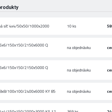
produkty
ná síť 4x4/50x50/1000x2000
10 ks
58
ě 6x6/150x150/2150x6000 Q
na objednávku
ce
ě 6x6/150x150/2150x5000 Q
na objednávku
ce
ě 8x8/100x100/2400x6000 KY 85
na objednávku
ce
ě 4x4/150x150/2000x3000 KA 17
369 ks
24