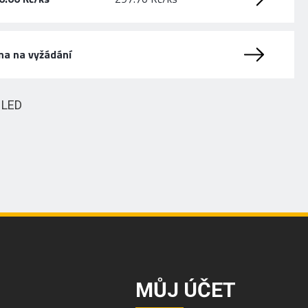
na na vyžádání
HLED
MŮJ ÚČET