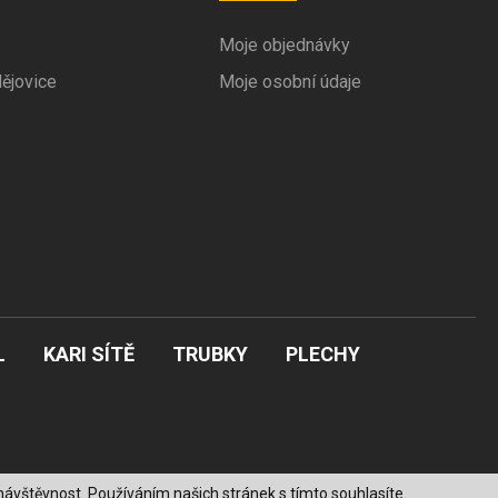
Moje objednávky
ějovice
Moje osobní údaje
L
KARI SÍTĚ
TRUBKY
PLECHY
ávštěvnost. Používáním našich stránek s tímto souhlasíte.