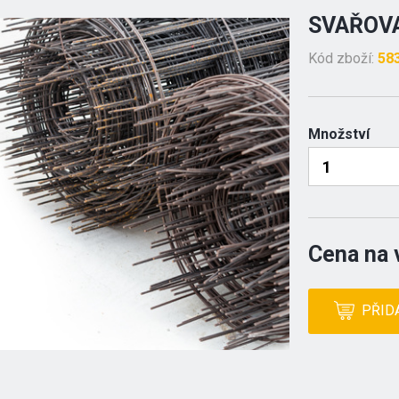
SVAŘOVA
Kód zboží:
58
Množství
Cena na 
PŘID