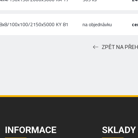
ě 8x8/100x100/2150x5000 KY 81
na objednávku
ce
ZPĚT NA PŘE
INFORMACE
SKLADY