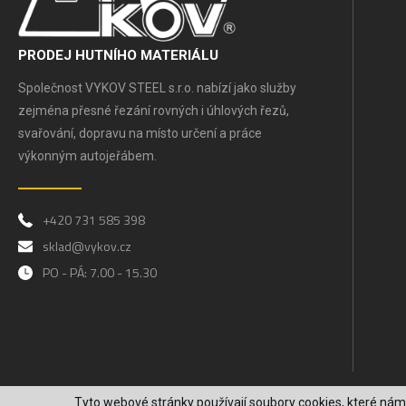
PRODEJ HUTNÍHO MATERIÁLU
Společnost VYKOV STEEL s.r.o. nabízí jako služby
zejména přesné řezání rovných i úhlových řezů,
svařování, dopravu na místo určení a práce
výkonným autojeřábem.
+420 731 585 398
sklad@vykov.cz
PO - PÁ: 7.00 - 15.30
Tyto webové stránky používají soubory cookies, které nám