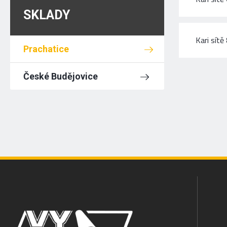
SKLADY
Kari sít
Prachatice
České Budějovice