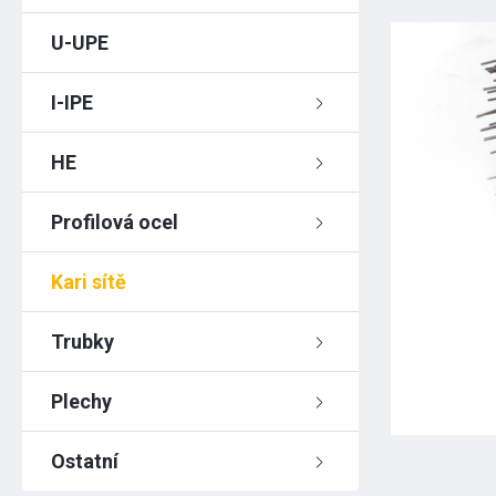
U-UPE
I-IPE
HE
Profilová ocel
Kari sítě
Trubky
Plechy
Ostatní