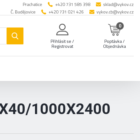
Prachatice
+420 731 585 398
sklad@vykov.cz
Č. Budějovice
+420 731 021 426
vykov.cb@vykov.cz
0
Přihlásit se /
Poptávka /
Registrovat
Objednávka
0X40/1000X2400