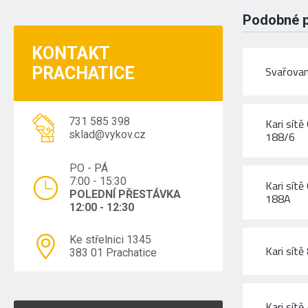
Podobné 
KONTAKT
PRACHATICE
Svařova
731 585 398
Kari sít
sklad@vykov.cz
188/6
PO - PÁ
7:00 - 15:30
Kari sít
POLEDNÍ PŘESTÁVKA
188A
12:00 - 12:30
Ke střelnici 1345
Kari sít
383 01 Prachatice
Kari sít