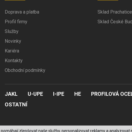
Doprava a platba
Sklad Prachatice
Profil firmy
Sklad České Bud
Služby
Novinky
Kariéra
Kontakty
Obchodní podmínky
JAKL
U-UPE
I-IPE
HE
PROFILOVÁ OCE
OSTATNÍ
 pomáhají zlepšovat naše služby, personalizovat reklamy a analyzovat n