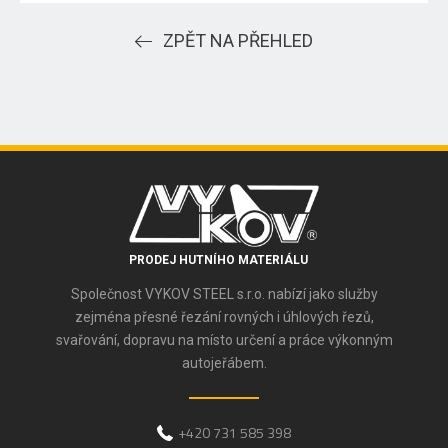
ZPĚT NA PŘEHLED
PRODEJ HUTNÍHO MATERIÁLU
Společnost VYKOV STEEL s.r.o. nabízí jako služby
zejména přesné řezání rovných i úhlových řezů,
svařování, dopravu na místo určení a práce výkonným
autojeřábem.
+420 731 585 398