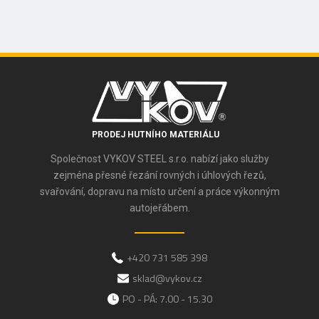
PRODEJ HUTNÍHO MATERIÁLU
Společnost VYKOV STEEL s.r.o. nabízí jako služby
zejména přesné řezání rovných i úhlových řezů,
svařování, dopravu na místo určení a práce výkonným
autojeřábem.
+420 731 585 398
sklad@vykov.cz
PO - PÁ: 7.00 - 15.30