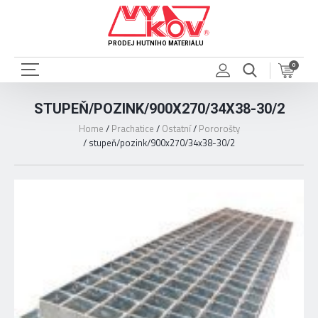
PRODEJ HUTNÍHO MATERIÁLU
0
STUPEŇ/POZINK/900X270/34X38-30/2
Home
/
Prachatice
/
Ostatní
/
Pororošty
/
stupeň/pozink/900x270/34x38-30/2