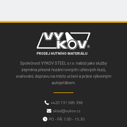
PRODEJ HUTNÍHO MATERIÁLU
Společnost VYKOV STEEL s.r.o. nabízí jako služby
zejména přesné řezání rovných i úhlových řezů,
svařování, dopravu na místo určení a práce výkonným
autojeřábem.
+420 731 585 398
sklad@vykov.cz
PO - PÁ: 7.00 - 15.30