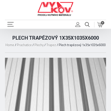
PRODEJ HUTNÍHO MATERIÁLU
0
PLECH TRAPÉZOVÝ 1X35X1035X6000
Home
/
Prachatice
/
Plechy
/
Trapez
/
Plech trapézový 1x35x1035x6000