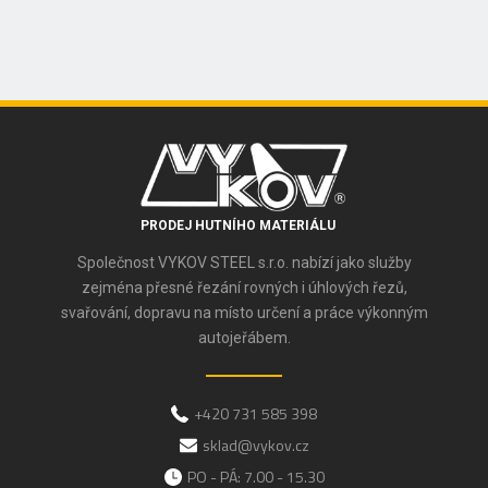
PRODEJ HUTNÍHO MATERIÁLU
Společnost VYKOV STEEL s.r.o. nabízí jako služby
zejména přesné řezání rovných i úhlových řezů,
svařování, dopravu na místo určení a práce výkonným
autojeřábem.
+420 731 585 398
sklad@vykov.cz
PO - PÁ: 7.00 - 15.30