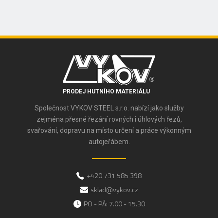
PRODEJ HUTNÍHO MATERIÁLU
Společnost VYKOV STEEL s.r.o. nabízí jako služby
zejména přesné řezání rovných i úhlových řezů,
svařování, dopravu na místo určení a práce výkonným
autojeřábem.
+420 731 585 398
sklad@vykov.cz
PO - PÁ: 7.00 - 15.30