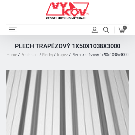
PRODEJ HUTNÍHO MATERIÁLU
0
PLECH TRAPÉZOVÝ 1X50X1038X3000
Home
/
Prachatice
/
Plechy
/
Trapez
/
Plech trapézový 1x50x1038x3000