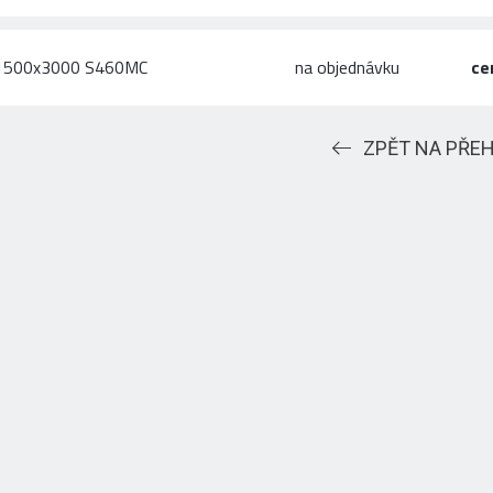
x1500x3000 S460MC
na objednávku
ce
ZPĚT NA PŘE