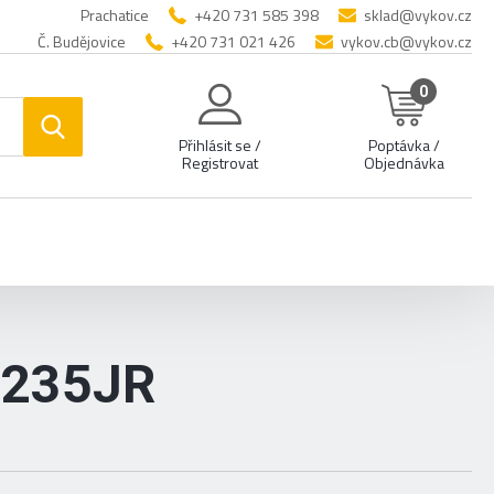
Prachatice
+420 731 585 398
sklad@vykov.cz
Č. Budějovice
+420 731 021 426
vykov.cb@vykov.cz
0
Přihlásit se /
Poptávka /
Registrovat
Objednávka
S235JR