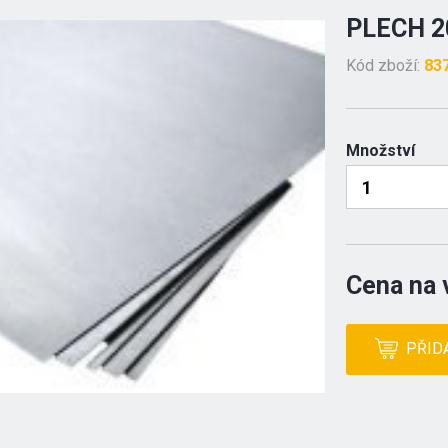
PLECH 2
Kód zboží:
83
Množství
Cena na 
PŘID