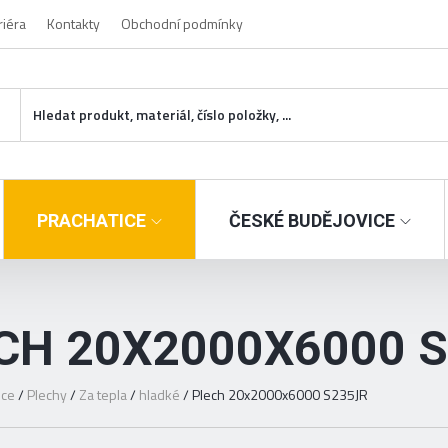
riéra
Kontakty
Obchodní podmínky
PRACHATICE
ČESKÉ BUDĚJOVICE
CH 20X2000X6000 
ice
/
Plechy
/
Za tepla
/
hladké
/
Plech 20x2000x6000 S235JR