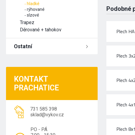
hladké
Podobné 
rýhované
slzové
Trapez
Děrované + tahokov
Plech H
Ostatní
Plech 3
KONTAKT
Plech 4
PRACHATICE
Plech 4
731 585 398
sklad@vykov.cz
Plech 8
PO - PÁ