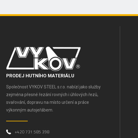
PRODEJ HUTNÍHO MATERIÁLU
Společnost VYKOV STEEL s.r.o. nabízí jako služby
zejména přesné řezání rovných i úhlových řezů,
svařování, dopravu na místo určení a práce
výkonným autojeřábem.
+420 731 585 398