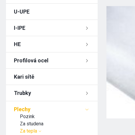
U-UPE
I-IPE
HE
Profilová ocel
Kari sítě
Trubky
Plechy
Pozink
Za studena
Za tepla