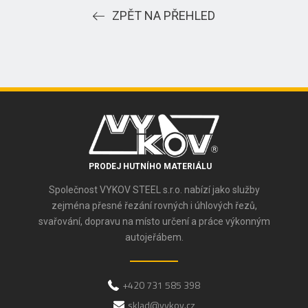
ZPĚT NA PŘEHLED
PRODEJ HUTNÍHO MATERIÁLU
Společnost VYKOV STEEL s.r.o. nabízí jako služby
zejména přesné řezání rovných i úhlových řezů,
svařování, dopravu na místo určení a práce výkonným
autojeřábem.
+420 731 585 398
sklad@vykov.cz