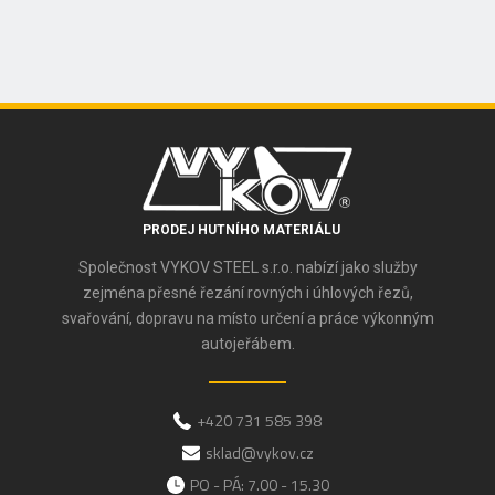
PRODEJ HUTNÍHO MATERIÁLU
Společnost VYKOV STEEL s.r.o. nabízí jako služby
zejména přesné řezání rovných i úhlových řezů,
svařování, dopravu na místo určení a práce výkonným
autojeřábem.
+420 731 585 398
sklad@vykov.cz
PO - PÁ: 7.00 - 15.30