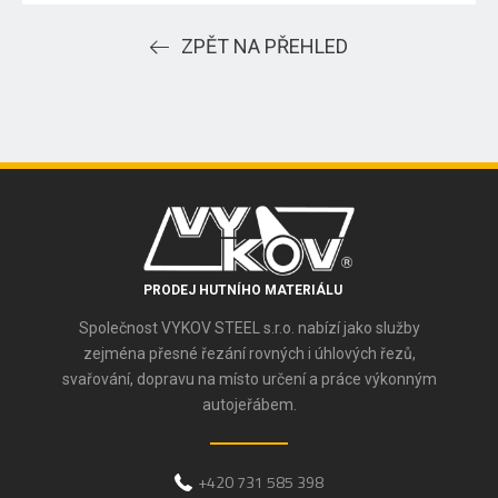
ZPĚT NA PŘEHLED
PRODEJ HUTNÍHO MATERIÁLU
Společnost VYKOV STEEL s.r.o. nabízí jako služby
zejména přesné řezání rovných i úhlových řezů,
svařování, dopravu na místo určení a práce výkonným
autojeřábem.
+420 731 585 398