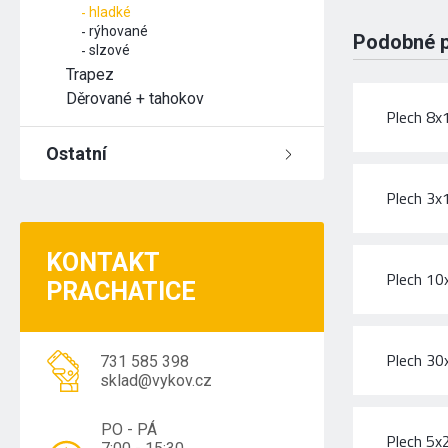
hladké
rýhované
Podobné 
slzové
Trapez
Děrované + tahokov
Plech 8
Ostatní
Plech 3
KONTAKT
Plech 1
PRACHATICE
Plech 3
731 585 398
sklad@vykov.cz
PO - PÁ
Plech 5