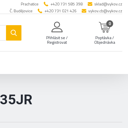
Prachatice
+420 731 585 398
sklad@vykov.cz
Č. Budějovice
+420 731 021 426
vykov.cb@vykov.cz
0
Přihlásit se /
Poptávka /
Registrovat
Objednávka
235JR