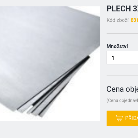
PLECH 3
Kód zboží:
83
Množství
Cena obj
(Cena objednávk
PŘID