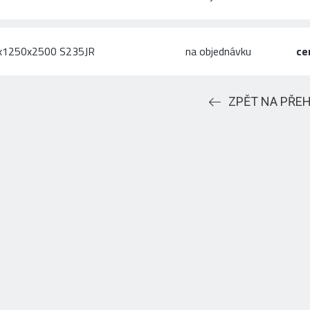
0x1250x2500 S235JR
na objednávku
ce
ZPĚT NA PŘE