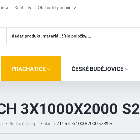
riéra
Kontakty
Obchodní podmínky
PRACHATICE
ČESKÉ BUDĚJOVICE
CH 3X1000X2000 S
ice
/
Plechy
/
Za tepla
/
hladké
/
Plech 3x1000x2000 S235JR