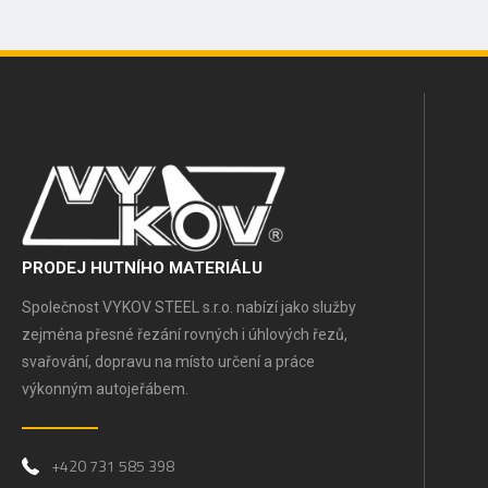
PRODEJ HUTNÍHO MATERIÁLU
Společnost VYKOV STEEL s.r.o. nabízí jako služby
zejména přesné řezání rovných i úhlových řezů,
svařování, dopravu na místo určení a práce
výkonným autojeřábem.
+420 731 585 398