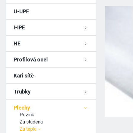
U-UPE
I-IPE
HE
Profilová ocel
Kari sítě
Trubky
Plechy
Pozink
Za studena
Za tepla