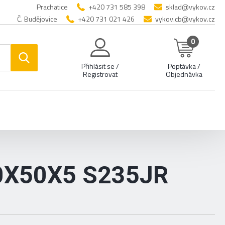
Prachatice
+420 731 585 398
sklad@vykov.cz
Č. Budějovice
+420 731 021 426
vykov.cb@vykov.cz
0
Přihlásit se /
Poptávka /
Registrovat
Objednávka
0X50X5 S235JR