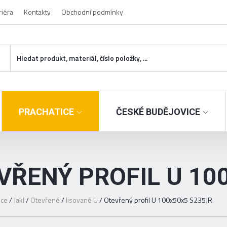
riéra
Kontakty
Obchodní podmínky
PRACHATICE
ČESKÉ BUDĚJOVICE
VŘENÝ PROFIL U 10
ice
/
Jakl
/
Otevřené
/
lisované U
/
Otevřený profil U 100x50x5 S235JR