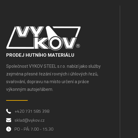
PRODEJ HUTNÍHO MATERIÁLU
Společnost VYKOV STEEL s.r.o. nabízí jako služby
zejména přesné řezání rovných i úhlových řezů,
svařování, dopravu na místo určení a práce
výkonným autojeřábem.
+420 731 585 398
sklad@vykov.cz
PO - PÁ: 7.00 - 15.30