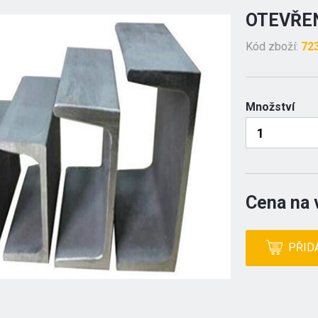
OTEVŘEN
Kód zboží:
72
Množství
Cena na 
PŘID