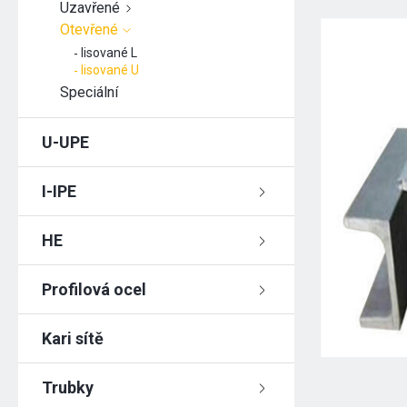
Uzavřené
Otevřené
lisované L
lisované U
Speciální
U-UPE
I-IPE
HE
Profilová ocel
Kari sítě
Trubky