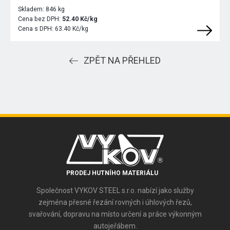
Skladem:
846 kg
Cena bez DPH:
52.40 Kč/kg
Cena s DPH:
63.40 Kč/kg
ZPĚT NA PŘEHLED
PRODEJ HUTNÍHO MATERIÁLU
Společnost VYKOV STEEL s.r.o. nabízí jako služby
zejména přesné řezání rovných i úhlových řezů,
svařování, dopravu na místo určení a práce výkonným
autojeřábem.