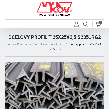
PRODEJ HUTNÍHO MATERIÁLU
0
OCELOVÝ PROFIL T 25X25X3,5 S235JRG2
Home
/
Prachatice
/
Profilová ocel
/
Ocel T
/
Ocelový profil T 25x25x3,5
S235JRG2