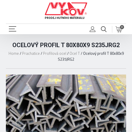
PRODEJ HUTNÍHO MATERIÁLU
0
OCELOVÝ PROFIL T 80X80X9 S235JRG2
Home
/
Prachatice
/
Profilová ocel
/
Ocel T
/
Ocelový profil T 80x80x9
S235JRG2