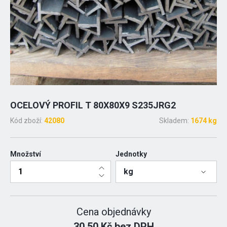
OCELOVÝ PROFIL T 80X80X9 S235JRG2
Kód zboží:
42080
Skladem:
1674 kg
Množství
Jednotky
kg
Cena objednávky
30.50 Kč bez DPH