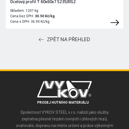
Ocelový profil T 60x60x7 S235JRG2
Skladem:
1207 kg
Cena bez DPH:
30.50 Kč/kg
Cena s DPH:
36.90 Kč/kg
ZPĚT NA PŘEHLED
PRODEJ HUTNÍHO MATERIÁLU
Společnost VYKOV STEEL s.r.o. nabízí jako služby
zejména přesné řezání rovných i úhlových řezů,
svařování, dopravu na místo určení a práce výkonným