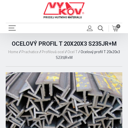
PRODEJ HUTNÍHO MATERIÁLU
0
OCELOVÝ PROFIL T 20X20X3 S235JR+M
Home
/
Prachatice
/
Profilová ocel
/
Ocel T
/
Ocelový profil T 20x20x3
S235JR+M