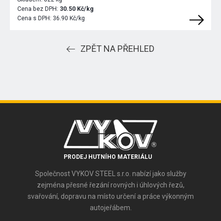
Cena bez DPH:
30.50 Kč/kg
Cena s DPH:
36.90 Kč/kg
ZPĚT NA PŘEHLED
PRODEJ HUTNÍHO MATERIÁLU
Společnost VYKOV STEEL s.r.o. nabízí jako služby
zejména přesné řezání rovných i úhlových řezů,
svařování, dopravu na místo určení a práce výkonným
autojeřábem.