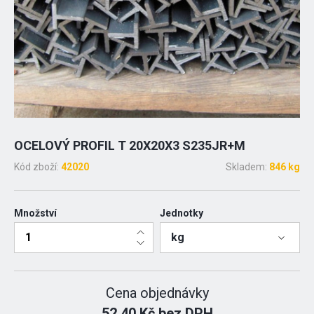
OCELOVÝ PROFIL T 20X20X3 S235JR+M
Kód zboží:
42020
Skladem:
846 kg
Množství
Jednotky
kg
Cena objednávky
52.40 Kč bez DPH