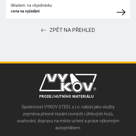
Skladem:
na objednávku
cena na vyžádání
ZPĚT NA PŘEHLED
PRODEJ HUTNÍHO MATERIÁLU
Společnost VYKOV STEEL s.r.o. nabízí jako služby
zejména přesné řezání rovných i úhlových řezů,
svařování, dopravu na místo určení a práce výkonným
autojeřábem.