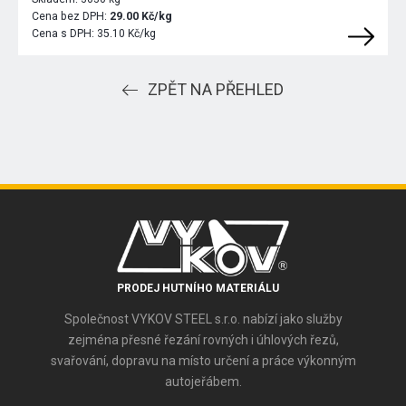
Cena bez DPH:
29.00 Kč/kg
Cena s DPH:
35.10 Kč/kg
ZPĚT NA PŘEHLED
PRODEJ HUTNÍHO MATERIÁLU
Společnost VYKOV STEEL s.r.o. nabízí jako služby
zejména přesné řezání rovných i úhlových řezů,
svařování, dopravu na místo určení a práce výkonným
autojeřábem.