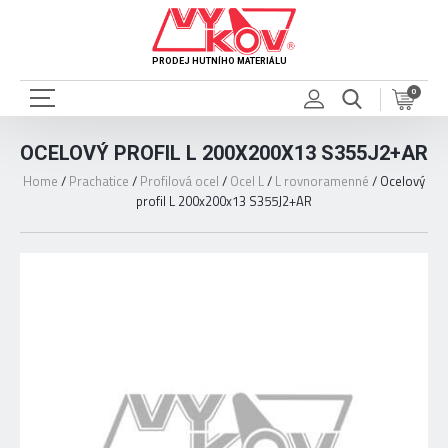
PRODEJ HUTNÍHO MATERIÁLU
0
OCELOVÝ PROFIL L 200X200X13 S355J2+AR
Home
/
Prachatice
/
Profilová ocel
/
Ocel L
/
L rovnoramenné
/
Ocelový
profil L 200x200x13 S355J2+AR