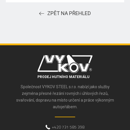
ZPĚT NA PŘEHLED
PRODEJ HUTNÍHO MATERIÁLU
Společnost VYKOV STEEL s.r.o. nabízí jako služby
zejména přesné řezání rovných i úhlových řezů,
svařování, dopravu na místo určení a práce výkonným
autojeřábem.
+420 731 585 398