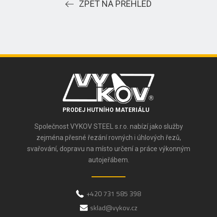
ZPĚT NA PŘEHLED
PRODEJ HUTNÍHO MATERIÁLU
Společnost VYKOV STEEL s.r.o. nabízí jako služby
zejména přesné řezání rovných i úhlových řezů,
svařování, dopravu na místo určení a práce výkonným
autojeřábem.
+420 731 585 398
sklad@vykov.cz