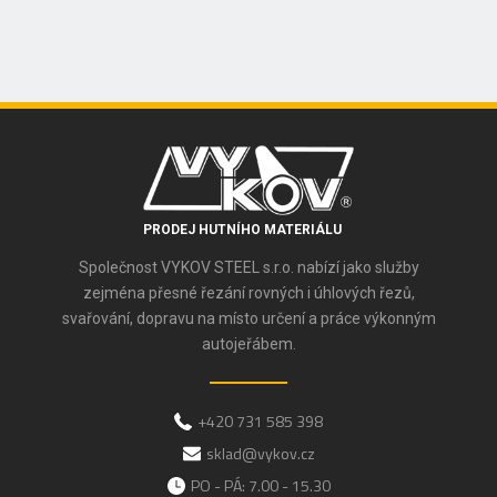
PRODEJ HUTNÍHO MATERIÁLU
Společnost VYKOV STEEL s.r.o. nabízí jako služby
zejména přesné řezání rovných i úhlových řezů,
svařování, dopravu na místo určení a práce výkonným
autojeřábem.
+420 731 585 398
sklad@vykov.cz
PO - PÁ: 7.00 - 15.30