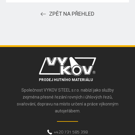
ZPĚT NA PŘEHLED
PRODEJ HUTNÍHO MATERIÁLU
Společnost VYKOV STEEL s.r.o. nabízí jako služby
zejména přesné řezání rovných i úhlových řezů,
svařování, dopravu na místo určení a práce výkonným
autojeřábem.
+420 731 585 398