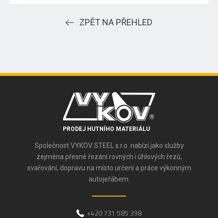
ZPĚT NA PŘEHLED
PRODEJ HUTNÍHO MATERIÁLU
Společnost VYKOV STEEL s.r.o. nabízí jako služby
zejména přesné řezání rovných i úhlových řezů,
svařování, dopravu na místo určení a práce výkonným
autojeřábem.
+420 731 585 398