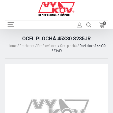
PRODEJ HUTNÍHO MATERIÁLU
0
OCEL PLOCHÁ 45X30 S235JR
Home
/
Prachatice
/
Profilová ocel
/
Ocel plochá
/
Ocel plochá 45x30
S235JR