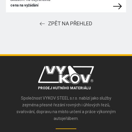
cena na vyžádání
ZPĚT NA PŘEHLED
PRODEJ HUTNÍHO MATERIÁLU
Společnost VYKOV STEEL s.r.o. nabízí jako služby
zejména přesné řezání rovných i úhlových řezů,
svařování, dopravu na místo určení a práce výkonným
autojeřábem.