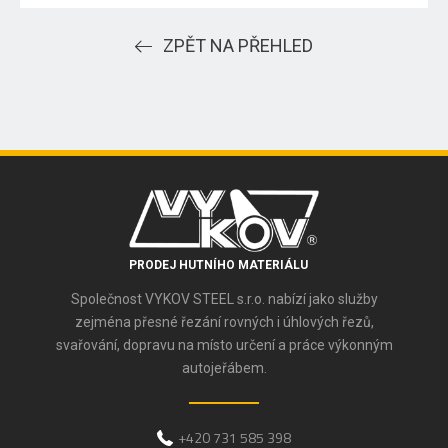
ZPĚT NA PŘEHLED
PRODEJ HUTNÍHO MATERIÁLU
Společnost VYKOV STEEL s.r.o. nabízí jako služby
zejména přesné řezání rovných i úhlových řezů,
svařování, dopravu na místo určení a práce výkonným
autojeřábem.
+420 731 585 398