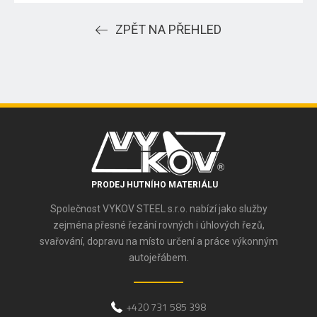
ZPĚT NA PŘEHLED
PRODEJ HUTNÍHO MATERIÁLU
Společnost VYKOV STEEL s.r.o. nabízí jako služby
zejména přesné řezání rovných i úhlových řezů,
svařování, dopravu na místo určení a práce výkonným
autojeřábem.
+420 731 585 398