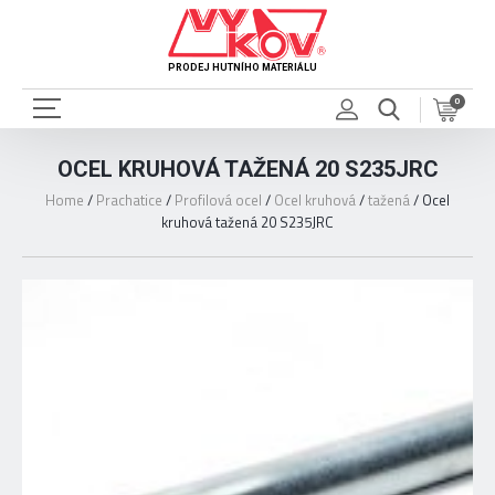
PRODEJ HUTNÍHO MATERIÁLU
0
OCEL KRUHOVÁ TAŽENÁ 20 S235JRC
Home
/
Prachatice
/
Profilová ocel
/
Ocel kruhová
/
tažená
/
Ocel
kruhová tažená 20 S235JRC