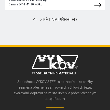
Cena s DPH:
41.30 Kč/kg
ZPĚT NA PŘEHLED
PRODEJ HUTNÍHO MATERIÁLU
Společnost VYKOV STEEL s.r.o. nabízí jako služby
zejména přesné řezání rovných i úhlových řezů,
svařování, dopravu na místo určení a práce výkonným
autojeřábem.